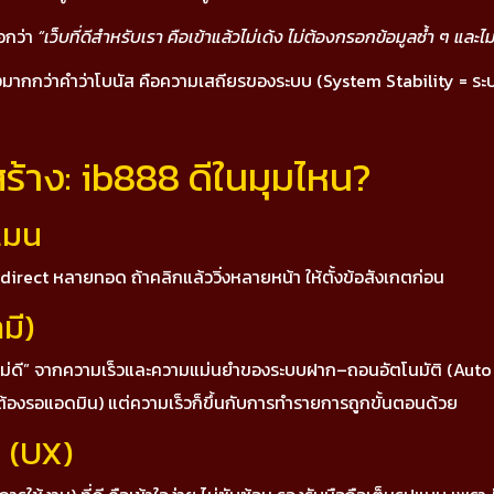
อกว่า
“เว็บที่ดีสำหรับเรา คือเข้าแล้วไม่เด้ง ไม่ต้องกรอกข้อมูลซ้ำ ๆ แล
ถึงมากกว่าคำว่าโบนัส คือความเสถียรของระบบ (System Stability = ระบบนิ่
สร้าง: ib888 ดีในมุมไหน?
เมน
 redirect หลายทอด ถ้าคลิกแล้ววิ่งหลายหน้า ให้ตั้งข้อสังเกตก่อน
มี)
รือ “ไม่ดี” จากความเร็วและความแม่นยำของระบบฝาก–ถอนอัตโนมัติ (Au
ต้องรอแอดมิน) แต่ความเร็วก็ขึ้นกับการทำรายการถูกขั้นตอนด้วย
น (UX)